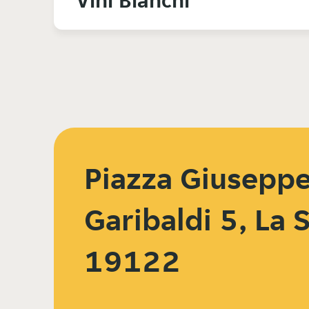
Vini Bianchi
Piazza Giusepp
Garibaldi 5, La 
19122