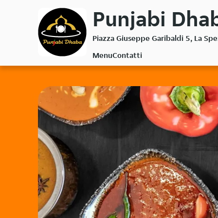
Passa
Punjabi Dhab
al
contenuto
Piazza Giuseppe Garibaldi 5, La Sp
principale
Menu
Contatti