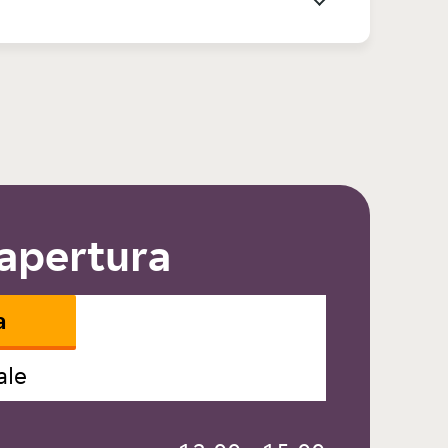
 apertura
a
ale